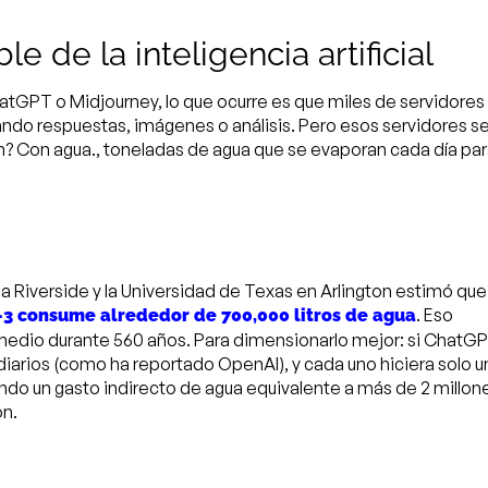
le de la inteligencia artificial
PT o Midjourney, lo que ocurre es que miles de servidores
ndo respuestas, imágenes o análisis. Pero esos servidores s
an? Con
agua
., toneladas de agua que se evaporan cada día pa
ia Riverside y la Universidad de Texas en Arlington estimó que
. Eso
3 consume alrededor de 700,000 litros de agua
omedio durante
560 años. Para dimensionarlo mejor: si ChatG
 diarios (como ha reportado OpenAI), y cada uno hiciera solo u
ando un gasto indirecto de agua equivalente a más de 2 millon
ón.