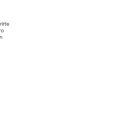
rirte
ro
in