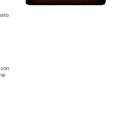
osto
 con
ume