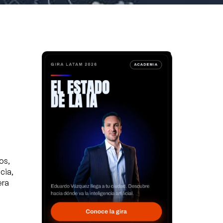
os,
cia,
era