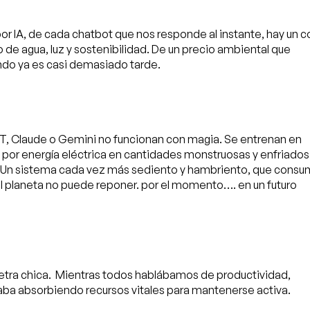
r IA, de cada chatbot que nos responde al instante, hay un c
o de agua, luz y sostenibilidad. De un precio ambiental que
o ya es casi demasiado tarde.
, Claude o Gemini no funcionan con magia. Se entrenan en
 por energía eléctrica en cantidades monstruosas y enfriados
do? Un sistema cada vez más sediento y hambriento, que cons
el planeta no puede reponer. por el momento…. en un futuro
la letra chica. Mientras todos hablábamos de productividad,
aba absorbiendo recursos vitales para mantenerse activa.