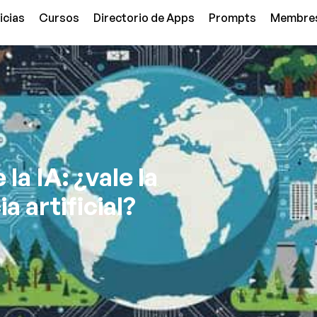
icias
Cursos
Directorio de Apps
Prompts
Membre
la IA: ¿vale la
a artificial?