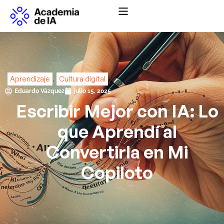
Abrir menú de na
,
Aprendizaje
Cultura digital
Eduardo Vázquez
julio 15, 2025
Escribir Mejor con IA: Lo
que Aprendí al
Convertirla en Mi
Copiloto