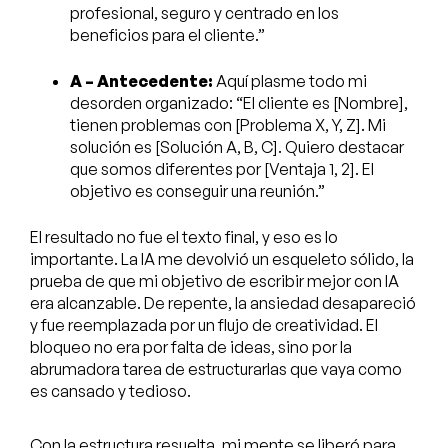
profesional, seguro y centrado en los
beneficios para el cliente.”
A – Antecedente:
Aquí plasme todo mi
desorden organizado: “El cliente es [Nombre],
tienen problemas con [Problema X, Y, Z]. Mi
solución es [Solución A, B, C]. Quiero destacar
que somos diferentes por [Ventaja 1, 2]. El
objetivo es conseguir una reunión.”
El resultado no fue el texto final, y eso es lo
importante. La IA me devolvió un esqueleto sólido, la
prueba de que mi objetivo de escribir mejor con IA
era alcanzable. De repente, la ansiedad desapareció
y fue reemplazada por un flujo de creatividad. El
bloqueo no era por falta de ideas, sino por la
abrumadora tarea de estructurarlas que vaya como
es cansado y tedioso.
Con la estructura resuelta, mi mente se liberó para