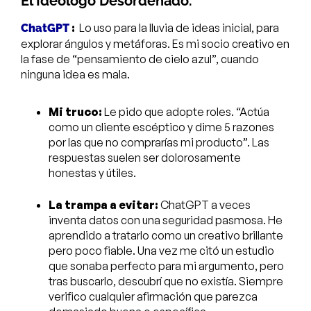
El Ideólogo Desordenado.
:
Lo uso para la lluvia de ideas inicial, para
ChatGPT
explorar ángulos y metáforas. Es mi socio creativo en
la fase de “pensamiento de cielo azul”, cuando
ninguna idea es mala.
Mi truco:
Le pido que adopte roles. “Actúa
como un cliente escéptico y dime 5 razones
por las que no comprarías mi producto”. Las
respuestas suelen ser dolorosamente
honestas y útiles.
La trampa a evitar:
ChatGPT a veces
inventa datos con una seguridad pasmosa. He
aprendido a tratarlo como un creativo brillante
pero poco fiable. Una vez me citó un estudio
que sonaba perfecto para mi argumento, pero
tras buscarlo, descubrí que no existía. Siempre
verifico cualquier afirmación que parezca