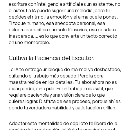
escritura con inteligencia artificial es un asistente, no
el autor. La IA puede sugerir una melodía, pero tú
decides el ritmo, la emoción y el alma que le pones.
El toque humano, esa anécdota personal, esa
palabra específica que solo tú usarías, esa posdata
inesperada…. es lo que convierte un texto correcto
en uno memorable.
Cultiva la Paciencia del Escultor.
La IA te entrega un bloque de mármol ya desbastado,
quitando el trabajo más pesado. Pero la obra
maestra reside en los detalles. Tu labor ahora no es
picar piedra, sino pulir. Es un trabajo más sutil, que
requiere paciencia y una visión clara de lo que
quieres lograr. Disfruta de ese proceso, porque ahí es
donde tu verdadera habilidad y satisfacción brillan.
Adoptar esta mentalidad de copiloto te libera de la
presión de la perfección inicial y te convierte en el