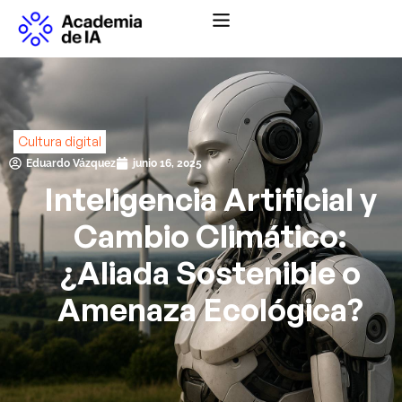
Abrir menú de na
Cultura digital
Eduardo Vázquez
junio 16, 2025
Inteligencia Artificial y
Cambio Climático:
¿Aliada Sostenible o
Amenaza Ecológica?