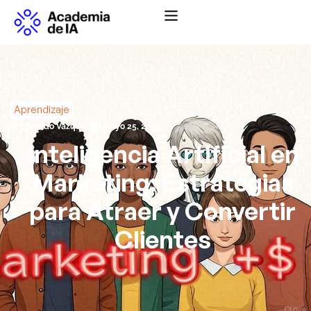
Abrir menú de na
Aprendizaje
Eduardo Vázquez
mayo 25, 2025
Inteligencia Artificial en
Marketing: Estrategias
para Atraer y Convertir
Clientes