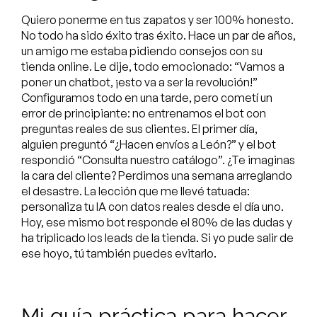
Quiero ponerme en tus zapatos y ser 100% honesto.
No todo ha sido éxito tras éxito. Hace un par de años,
un amigo me estaba pidiendo consejos con su
tienda online. Le dije, todo emocionado: “Vamos a
poner un chatbot, ¡esto va a ser la revolución!”
Configuramos todo en una tarde, pero cometí un
error de principiante: no entrenamos el bot con
preguntas reales de sus clientes. El primer día,
alguien preguntó “¿Hacen envíos a León?” y el bot
respondió “Consulta nuestro catálogo”. ¿Te imaginas
la cara del cliente? Perdimos una semana arreglando
el desastre. La lección que me llevé tatuada:
personaliza tu IA con datos reales desde el día uno.
Hoy, ese mismo bot responde el 80% de las dudas y
ha triplicado los leads de la tienda. Si yo pude salir de
ese hoyo, tú también puedes evitarlo.
Mi guía práctica para hacer