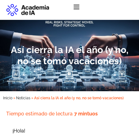
Abrir menú de na
Así cierra la IA el año (y no,
no se tomó vacaciones)
»
»
Inicio
Noticias
Así cierra la IA el año (y no, no se tomó vacaciones)
Tiempo estimado de lectura
7 mintuos
¡Hola!