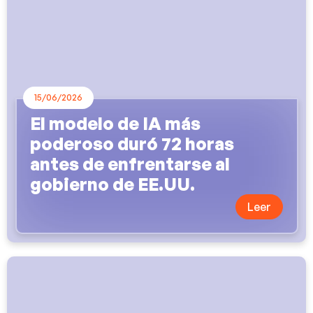
15/06/2026
El modelo de IA más
poderoso duró 72 horas
antes de enfrentarse al
gobierno de EE.UU.
Leer