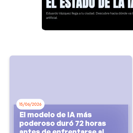
15/06/2026
El modelo de IA más
poderoso duró 72 horas
antes de enfrentarse al