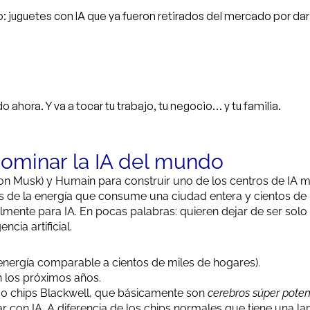
juguetes con IA que ya fueron retirados del mercado por dar
 ahora. Y va a tocar tu trabajo, tu negocio… y tu familia.
dominar la IA del mundo
lon Musk) y Humain para construir uno de los centros de IA 
 de la energía que consume una ciudad entera y cientos de 
ente para IA. En pocas palabras: quieren dejar de ser solo
ncia artificial.
nergía comparable a cientos de miles de hogares).
 los próximos años.
0 chips Blackwell, que básicamente son
cerebros súper poten
 con IA. A diferencia de los chips normales que tiene una la