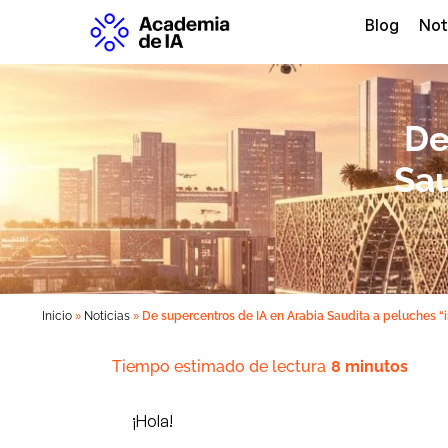
Blog
Not
De
Sau
»
»
Inicio
Noticias
De supercentros de IA en Arabia Saudita a peluches “
Tiempo estimado de lectura
8 minutos
¡Hola!