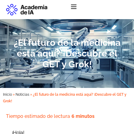
Abrir menú de na
¿El futuro de la medicina
está aquí? ¡Descubre el
GET y Grok!
»
»
Inicio
Noticias
¿El futuro de la medicina está aquí? ¡Descubre el GET y
Grok!
Tiempo estimado de lectura
6 minutos
¡Hola!