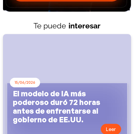
Te puede
interesar
15/06/2026
El modelo de IA más
poderoso duró 72 horas
antes de enfrentarse al
gobierno de EE.UU.
Leer