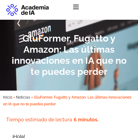
Abrir menú de na
GluFormer, Fugatto y
Amazon: Las últimas
innovaciones en IA que no
te puedes perder
»
»
Inicio
Noticias
GluFormer, Fugatto y Amazon: Las últimas innovaciones
en IA que no te puedes perder
Tiempo estimado de lectura
6 minutos.
¡Hola!