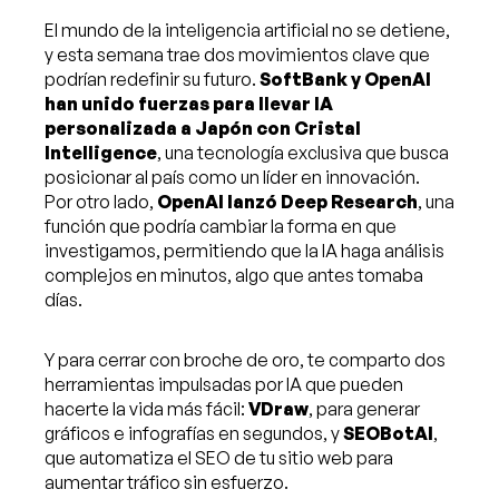
El mundo de la inteligencia artificial no se detiene,
y esta semana trae dos movimientos clave que
podrían redefinir su futuro.
SoftBank y OpenAI
han unido fuerzas para llevar IA
personalizada a Japón con Cristal
Intelligence
, una tecnología exclusiva que busca
posicionar al país como un líder en innovación.
Por otro lado,
OpenAI lanzó Deep Research
, una
función que podría cambiar la forma en que
investigamos, permitiendo que la IA haga análisis
complejos en minutos, algo que antes tomaba
días.
Y para cerrar con broche de oro, te comparto dos
herramientas impulsadas por IA que pueden
hacerte la vida más fácil:
VDraw
, para generar
gráficos e infografías en segundos, y
SEOBotAI
,
que automatiza el SEO de tu sitio web para
aumentar tráfico sin esfuerzo.