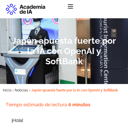
Abrir menú de na
Japón apuesta fuerte por
la IA con OpenAI y
SoftBank
»
»
Inicio
Noticias
Japón apuesta fuerte por la IA con OpenAI y SoftBank
Tiempo estimado de lectura
6 minutos
¡Hola!