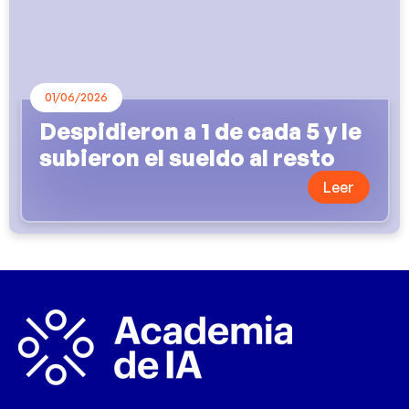
01/06/2026
Despidieron a 1 de cada 5 y le
subieron el sueldo al resto
Leer