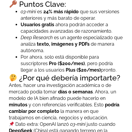
Puntos Clave:
o3-mini
es
24% más rápido
que sus versiones
anteriores y más barato de operar.
Usuarios gratis
ahora podrán acceder a
capacidades avanzadas de razonamiento.
Deep Research
es un agente especializado que
analiza
texto, imágenes y PDFs
de manera
autónoma.
Por ahora, solo está disponible para
suscriptores
Pro ($200/mes)
, pero podría
llegar a los usuarios
Plus ($20/mes)
pronto.
¿Por qué debería importarte?
Antes, hacer una investigación académica o de
mercado podía tomar
días o semanas
. Ahora, un
modelo de IA bien afinado puede hacerlo en
minutos
y con referencias verificables. Esto
podría
cambiar por completo
la manera en que
trabajamos en ciencia, negocios y educación.
Dato extra: OpenAI lanzó
o3-mini
justo cuando
DeepSeek
(China) está ganando terreno en la