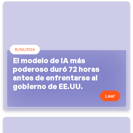
15/06/2026
El modelo de IA más
poderoso duró 72 horas
antes de enfrentarse al
gobierno de EE.UU.
Leer