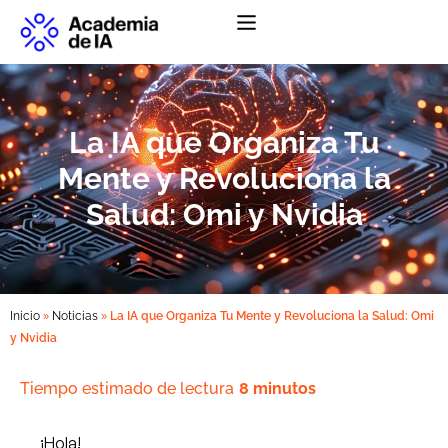
Abrir menú de na
La IA que Organiza Tu
Mente y Revoluciona la
Salud: Omi y Nvidia
»
»
Inicio
Noticias
La IA que Organiza Tu Mente y Revoluciona la Salud: Omi
y Nvidia
Tiempo estimado de lectura
8 minutos
¡Hola!