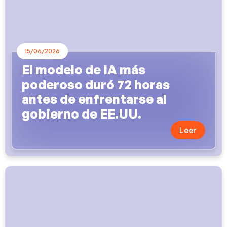
15/06/2026
El modelo de IA más
poderoso duró 72 horas
antes de enfrentarse al
gobierno de EE.UU.
Leer