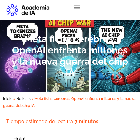
Abrir menú de na
Meta ficha cerebros,
OpenAI enfrenta millones
y la nueva guerra del chip
IA
»
»
Inicio
Noticias
Meta ficha cerebros, OpenAI enfrenta millones y la nueva
guerra del chip IA
Tiempo estimado de lectura
7 minutos
¡Hola!