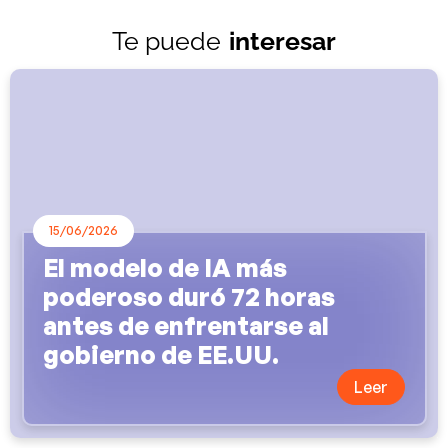
Te puede
interesar
15/06/2026
El modelo de IA más
poderoso duró 72 horas
antes de enfrentarse al
gobierno de EE.UU.
Leer