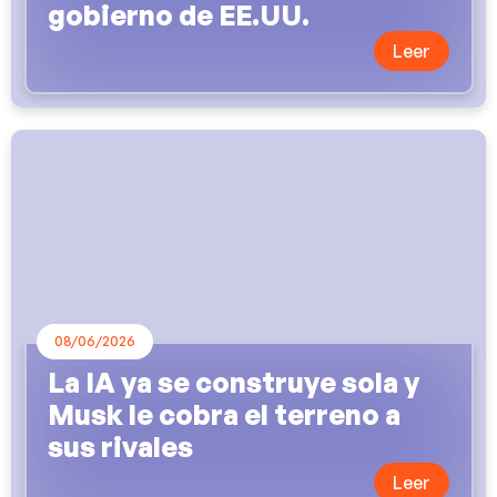
gobierno de EE.UU.
Leer
08/06/2026
La IA ya se construye sola y
Musk le cobra el terreno a
sus rivales
Leer