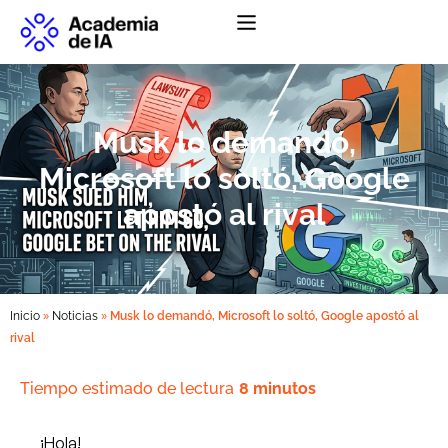
Abrir menú de na
Musk lo demandó,
Microsoft lo soltó, Google
apostó al rival
»
»
Inicio
Noticias
Musk lo demandó, Microsoft lo soltó, Google apostó al
rival
Tiempo estimado de lectura
8 minutos
¡Hola!