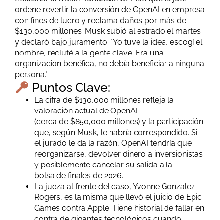
ordene revertir la conversión de OpenAI en empresa
con fines de lucro y reclama daños por más de
$130,000 millones. Musk subió al estrado el martes
y declaró bajo juramento: "Yo tuve la idea, escogí el
nombre, recluté a la gente clave. Era una
organización benéfica, no debía beneficiar a ninguna
persona."
Puntos Clave:
La cifra
de
$130,000 millones refleja la
valoración actual
de
OpenAI
(cerca
de
$850,000 millones) y la participación
que, según Musk, le habría correspondido. Si
el jurado le da la razón, OpenAI tendría que
reorganizarse, devolver dinero a inversionistas
y posiblemente cancelar su salida a la
bolsa
de
finales
de
2026.
La jueza al frente del caso, Yvonne Gonzalez
Rogers, es la misma que llevó el juicio
de
Epic
Games contra Apple. Tiene historial
de
fallar en
contra
de
gigantes tecnológicos cuando