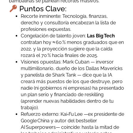
bambalinas se planean recortes masivos.
Puntos Clave:
Recorte inminente: Tecnología, finanzas,
derecho y consultoría encabezan la lista de
profesiones expuestas.
Congelación de talento joven:
Las Big Tech
contratan hoy ≈ 60 % menos graduados que en
2022, y la proyección sugiere que la caída
rozará el 70 % hacia finales de 2025.
Visiones opuestas: Mark Cuban — inversor
multimillonario, dueño de los Dallas Mavericks
y panelista de Shark Tank — dice que la IA
creará más puestos de los que destruye, pero
nadie (ni gobiernos ni empresas) ha presentado
un plan serio y financiado de reskilling
(aprender nuevas habilidades dentro de tu
trabajo).
Refuerzo externo: Kai‑Fu Lee —ex presidente de
Google China y autor del bestseller
AI Superpowers— coincide: hasta la mitad de