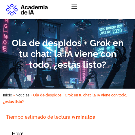
Abrir menú de na
Ola de despidos + Grok en
tu chat: la IA viene con
todo, ¿estás listo?
»
»
Inicio
Noticias
Ola de despidos + Grok en tu chat: la IA viene con todo,
¿estás listo?
Tiempo estimado de lectura
9 minutos
Hola!