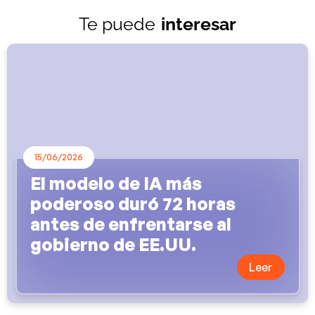
Te puede
interesar
15/06/2026
El modelo de IA más
poderoso duró 72 horas
antes de enfrentarse al
gobierno de EE.UU.
Leer