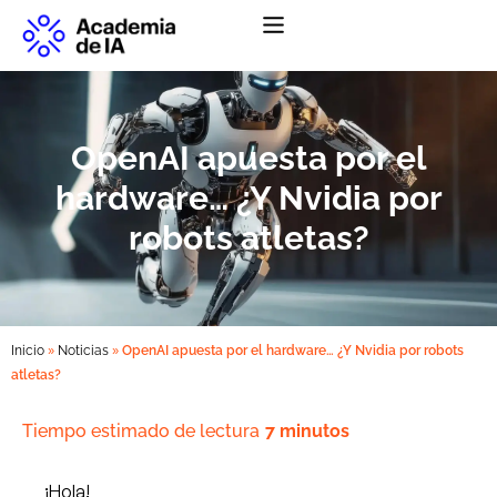
Abrir menú de na
OpenAI apuesta por el
hardware… ¿Y Nvidia por
robots atletas?
»
»
Inicio
Noticias
OpenAI apuesta por el hardware… ¿Y Nvidia por robots
atletas?
Tiempo estimado de lectura
7 minutos
¡Hola!