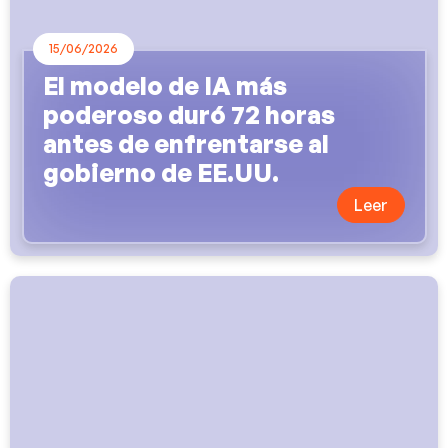
15/06/2026
El modelo de IA más
poderoso duró 72 horas
antes de enfrentarse al
gobierno de EE.UU.
Leer