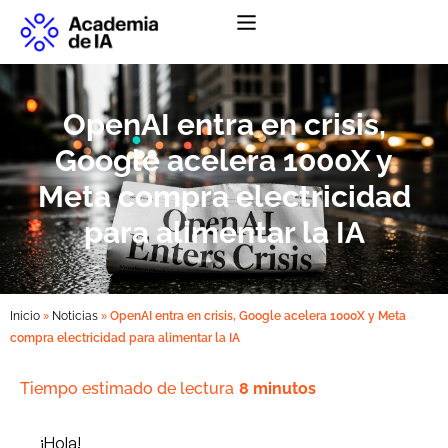
Abrir menú de na
OpenAI entra en crisis,
Google acelera 1000X y
Meta compra electricidad
para alimentar la IA
»
»
Inicio
Noticias
OpenAI entra en crisis, Google acelera 1000X y Meta
compra electricidad para alimentar la IA
Tiempo estimado de lectura
8 minutos
¡Hola!