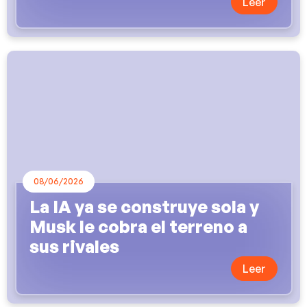
Leer
08/06/2026
La IA ya se construye sola y
Musk le cobra el terreno a
sus rivales
Leer