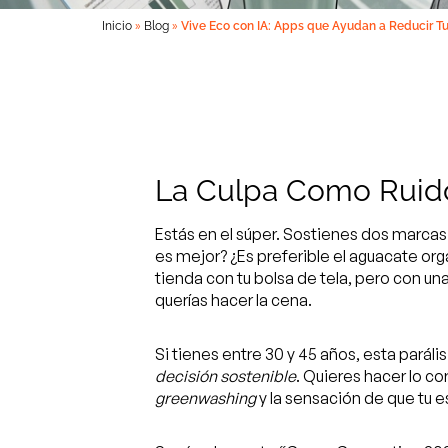
»
»
Inicio
Blog
Vive Eco con IA: Apps que Ayudan a Reducir Tu 
La Culpa Como Ruid
Estás en el súper. Sostienes dos marcas
es mejor? ¿Es preferible el aguacate org
tienda con tu bolsa de tela, pero con u
querías hacer la cena.
Si tienes entre 30 y 45 años, esta parális
decisión sostenible
. Quieres hacer lo c
greenwashing
y la sensación de que tu e