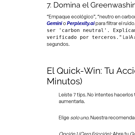
7. Domina el Greenwashin
“Empaque ecológico”, “neutro en carbono
o
para filtrar el rui
Gemini
Perplexity.ai
ser 'carbon neutral'. Explíca
La IA
verificado por terceros."
segundos.
El Quick-Win: Tu Acc
Minutos)
Leíste 7 tips. No intentes hacerlos 
aumentarla.
Elige
solo uno
. Nuestra recomend
Opción 1 (Cero Fricción):
Abre tu
Go