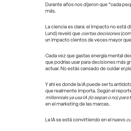
Durante años nos dijeron que “cada peq
más.
La ciencia es clara: el impacto no está di
Lund) reveló que
ciertas decisiones
(com
un impacto cientos de veces mayor que 
Cada vez que gastas energía mental deci
que podrías usar para decisiones más g
actuar. No estás cansado de cuidar el p
Y ahí es donde la IA puede ser tu antídoto
que realmente importa. Según el repor
millennials ya usa IA (lo sepan o no) pa
en el marketing de las marcas.
La IA se está convirtiendo en el nuevo
cu