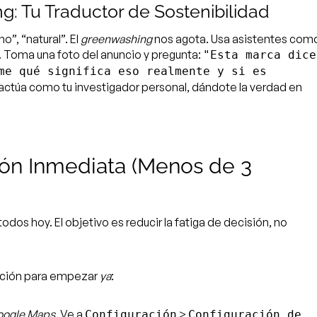
g: Tu Traductor de Sostenibilidad
”, “natural”. El
greenwashing
nos agota. Usa asistentes com
do. Toma una foto del anuncio y pregunta:
"Esta marca dice
me qué significa eso realmente y si es
 actúa como tu investigador personal, dándote la verdad en
ión Inmediata (Menos de 3
todos hoy. El objetivo es reducir la fatiga de decisión, no
ación para empezar
ya
:
ogle Maps
. Ve a
>
Configuración
Configuración de