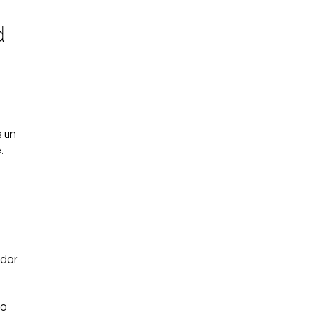
d
s un
.
ador
mo