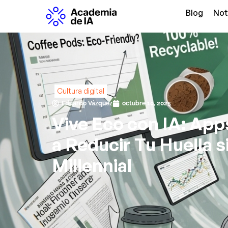
Blog
Not
Cultura digital
Eduardo Vázquez
octubre 10, 2025
Vive Eco con IA: Ap
a Reducir Tu Huella s
Millennial